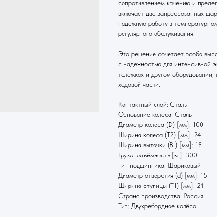
сопротивлением качению и предел
включает два запрессованных шар
надежную работу в температурно
регулярного обслуживания.
Это решение сочетает особо выс
с надежностью для интенсивной э
тележках и другом оборудовании, 
ходовой части.
Контактный слой: Сталь
Основание колеса: Сталь
Диаметр колеса (D) [мм]: 100
Ширина колеса (T2) [мм]: 24
Ширина выточки (B ) [мм]: 18
Грузоподъёмность [кг]: 300
Тип подшипника: Шариковый
Диаметр отверстия (d) [мм]: 15
Ширина ступицы (T1) [мм]: 24
Страна производства: Россия
Тип: Двухребордное колёсо