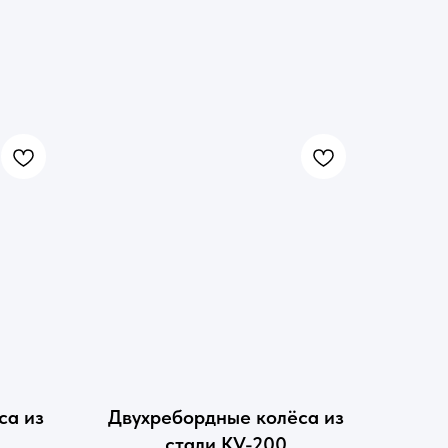
са из
Двухребордные колёса из
стали KV-200