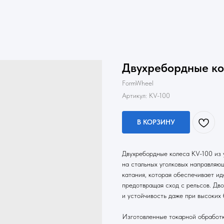
Двухребордные кол
FormWheel
Артикул:
KV-100
В КОРЗИНУ
Двухребордные колеса KV-100 из 
на стальных уголковых направляю
катания, которая обеспечивает и
предотвращая сход с рельсов. Дв
и устойчивость даже при высоких 
Изготовленные токарной обработк