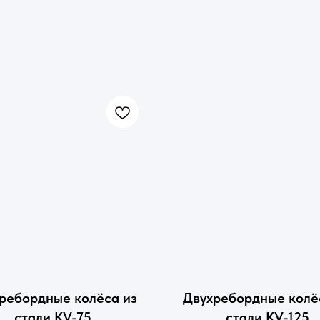
ребордные колёса из
Двухребордные колё
стали KV-75
стали KV-125