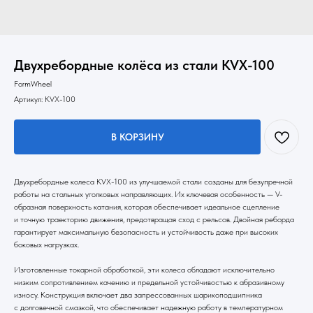
Двухребордные колёса из стали KVX-100
FormWheel
Артикул:
KVX-100
В КОРЗИНУ
Двухребордные колеса KVX-100 из улучшаемой стали созданы для безупречной
работы на стальных уголковых направляющих. Их ключевая особенность — V-
образная поверхность катания, которая обеспечивает идеальное сцепление
и точную траекторию движения, предотвращая сход с рельсов. Двойная реборда
гарантирует максимальную безопасность и устойчивость даже при высоких
боковых нагрузках.
Изготовленные токарной обработкой, эти колеса обладают исключительно
низким сопротивлением качению и предельной устойчивостью к абразивному
износу. Конструкция включает два запрессованных шарикоподшипника
с долговечной смазкой, что обеспечивает надежную работу в температурном