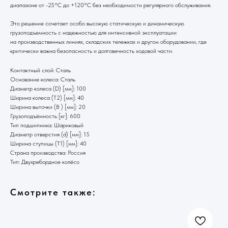
диапазоне от -25°C до +120°C без необходимости регулярного обслуживания.
Это решение сочетает особо высокую статическую и динамическую
грузоподъемность с надежностью для интенсивной эксплуатации
на производственных линиях, складских тележках и другом оборудовании, где
критически важна безопасность и долговечность ходовой части.
Контактный слой: Сталь
Основание колеса: Сталь
Диаметр колеса (D) [мм]: 100
Ширина колеса (T2) [мм]: 40
Ширина выточки (B ) [мм]: 20
Грузоподъёмность [кг]: 600
Тип подшипника: Шариковый
Диаметр отверстия (d) [мм]: 15
Ширина ступицы (T1) [мм]: 40
Страна производства: Россия
Тип: Двухребордное колёсо
Смотрите также: