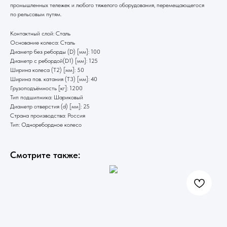
промышленных тележек и любого тяжелого оборудования, перемещающегося
по рельсовым путям.
Контактный слой: Сталь
Основание колеса: Сталь
Диаметр без реборды (D) [мм]: 100
Диаметр с ребордой(D1) [мм]: 125
Ширина колеса (T2) [мм]: 50
Ширина пов. катания (T3) [мм]: 40
Грузоподъёмность [кг]: 1200
Тип подшипника: Шариковый
Диаметр отверстия (d) [мм]: 25
Страна производства: Россия
Тип: Одноребордное колесо
Смотрите также: