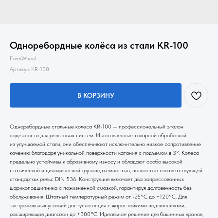
Одноребордные колёса из стали KR-100
FormWheel
Артикул:
KR-100
В КОРЗИНУ
Одноребордные стальные колеса KR-100 — профессиональный эталон
надежности для рельсовых систем. Изготовленные токарной обработкой
из улучшаемой стали, они обеспечивают исключительно низкое сопротивление
качению благодаря уникальной поверхности катания с подъемом в 3°. Колеса
предельно устойчивы к абразивному износу и обладают особо высокой
статической и динамической грузоподъемностью, полностью соответствующей
стандартам рельс DIN 536. Конструкция включает два запрессованных
шарикоподшипника с пожизненной смазкой, гарантируя долговечность без
обслуживания. Штатный температурный режим от -25°C до +120°C. Для
экстремальных условий доступна опция с жаростойкими подшипниками,
расширяющая диапазон до +300°C. Идеальное решение для башенных кранов,